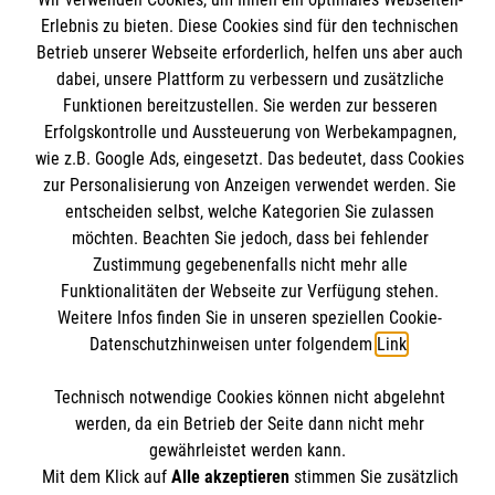
Informationen
Erlebnis zu bieten. Diese Cookies sind für den technischen
Spenden und Helfen
Betrieb unserer Webseite erforderlich, helfen uns aber auch
Angebote und Leistungen
dabei, unsere Plattform zu verbessern und zusätzliche
Informationen
Funktionen bereitzustellen. Sie werden zur besseren
Unsere Kurse
Erfolgskontrolle und Aussteuerung von Werbekampagnen,
Malteser online
Mitarbeiten &Stellenangebote
wie z.B. Google Ads, eingesetzt. Das bedeutet, dass Cookies
Kontakt
zur Personalisierung von Anzeigen verwendet werden. Sie
Impressum
entscheiden selbst, welche Kategorien Sie zulassen
Malteser online
Datenschutz
möchten. Beachten Sie jedoch, dass bei fehlender
Spendenkonto
Zustimmung gegebenenfalls nicht mehr alle
Malteserorden
Funktionalitäten der Webseite zur Verfügung stehen.
Weitere Infos finden Sie in unseren speziellen Cookie-
Malteser Jugend
Spendenkonto
Datenschutzhinweisen unter folgendem
Link
.
Malteser International
Soziale Netzwerke
Mediathek
Technisch notwendige Cookies können nicht abgelehnt
Empfänger: Malteser Hilfsdienst e.V.
Sharepoint
werden, da ein Betrieb der Seite dann nicht mehr
gewährleistet werden kann.
Verwendungszweck: "Malteser Warendorf"
Mit dem Klick auf
Alle akzeptieren
stimmen Sie zusätzlich
Der Malteser Hilfsdienst e.V. ist als eingetragene