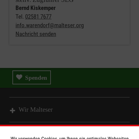
Bernd Kiskemper
Tel.
02581 7677
info.warendorf@malteser.org
Nachricht senden
Spenden
Wir Malteser
Wir Malteser
Wir verwenden Cookies, um Ihnen ein optimales Webseiten-