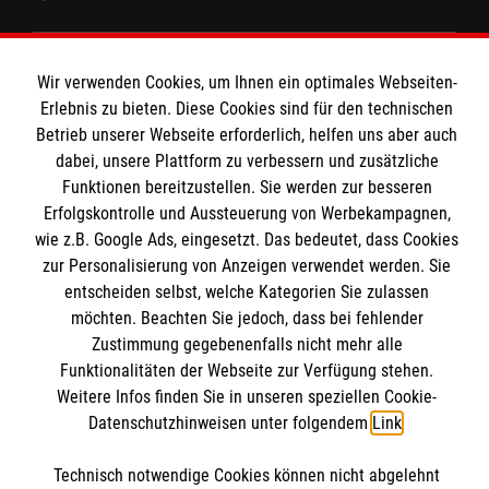
Wir Malteser
Wir verwenden Cookies, um Ihnen ein optimales Webseiten-
Informationen
Erlebnis zu bieten. Diese Cookies sind für den technischen
Spenden und Helfen
Betrieb unserer Webseite erforderlich, helfen uns aber auch
dabei, unsere Plattform zu verbessern und zusätzliche
Angebote und Leistungen
Informationen
Funktionen bereitzustellen. Sie werden zur besseren
Unsere Kurse
Erfolgskontrolle und Aussteuerung von Werbekampagnen,
Malteser online
Mitarbeiten &Stellenangebote
wie z.B. Google Ads, eingesetzt. Das bedeutet, dass Cookies
Kontakt
zur Personalisierung von Anzeigen verwendet werden. Sie
Impressum
entscheiden selbst, welche Kategorien Sie zulassen
Malteser online
möchten. Beachten Sie jedoch, dass bei fehlender
Datenschutz
Zustimmung gegebenenfalls nicht mehr alle
Spendenkonto
Funktionalitäten der Webseite zur Verfügung stehen.
Malteserorden
Weitere Infos finden Sie in unseren speziellen Cookie-
Malteser Jugend
Datenschutzhinweisen unter folgendem
Link
.
Spendenkonto
Malteser International
Soziale Netzwerke
Technisch notwendige Cookies können nicht abgelehnt
Mediathek