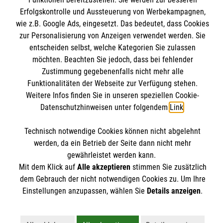
Malteser online
Mitarbeiten &Stellenangebote
Erfolgskontrolle und Aussteuerung von Werbekampagnen,
Kontakt
wie z.B. Google Ads, eingesetzt. Das bedeutet, dass Cookies
Impressum
zur Personalisierung von Anzeigen verwendet werden. Sie
Malteser online
Datenschutz
entscheiden selbst, welche Kategorien Sie zulassen
Spendenkonto
möchten. Beachten Sie jedoch, dass bei fehlender
Malteserorden
Zustimmung gegebenenfalls nicht mehr alle
Funktionalitäten der Webseite zur Verfügung stehen.
Malteser Jugend
Spendenkonto
Weitere Infos finden Sie in unseren speziellen Cookie-
Malteser International
Datenschutzhinweisen unter folgendem
Link
.
Soziale Netzwerke
Mediathek
Empfänger: Malteser Hilfsdienst e.V.
Technisch notwendige Cookies können nicht abgelehnt
Sharepoint
werden, da ein Betrieb der Seite dann nicht mehr
Verwendungszweck: "Malteser Warendorf"
gewährleistet werden kann.
Der Malteser Hilfsdienst e.V. ist als eingetragene
IBAN: DE36 3706 0120 1201 2148 70
Mit dem Klick auf
Alle akzeptieren
stimmen Sie zusätzlich
gemeinnützige Organisation von der Körperschaft- und
dem Gebrauch der nicht notwendigen Cookies zu. Um Ihre
BIC: GENODED1PA7
Gewerbesteuer befreit.
Einstellungen anzupassen, wählen Sie
Details anzeigen
.