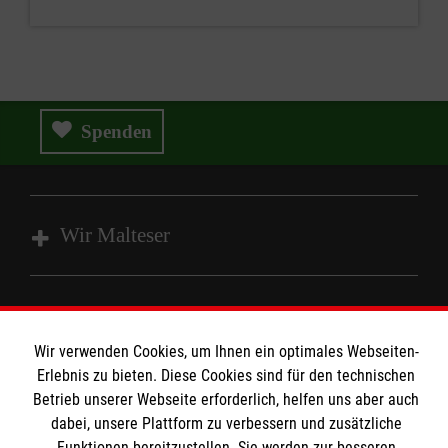
Spenden
Wir Malteser
Wir Malteser
Informationen
Wir verwenden Cookies, um Ihnen ein optimales Webseiten-
Spenden und Helfen
Erlebnis zu bieten. Diese Cookies sind für den technischen
Angebote und Leistungen
Betrieb unserer Webseite erforderlich, helfen uns aber auch
Informationen
dabei, unsere Plattform zu verbessern und zusätzliche
Unsere Kurse
Funktionen bereitzustellen. Sie werden zur besseren