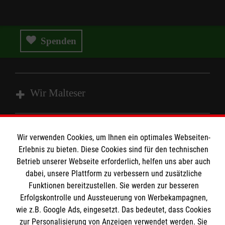
Spenden
Wir Malteser
Wir Malteser
Wir verwenden Cookies, um Ihnen ein optimales Webseiten-
Informationen
Erlebnis zu bieten. Diese Cookies sind für den technischen
Spenden und Helfen
Betrieb unserer Webseite erforderlich, helfen uns aber auch
dabei, unsere Plattform zu verbessern und zusätzliche
Angebote und Leistungen
Informationen
Funktionen bereitzustellen. Sie werden zur besseren
Unsere Kurse
Erfolgskontrolle und Aussteuerung von Werbekampagnen,
Malteser online
Mitarbeiten &Stellenangebote
wie z.B. Google Ads, eingesetzt. Das bedeutet, dass Cookies
Kontakt
zur Personalisierung von Anzeigen verwendet werden. Sie