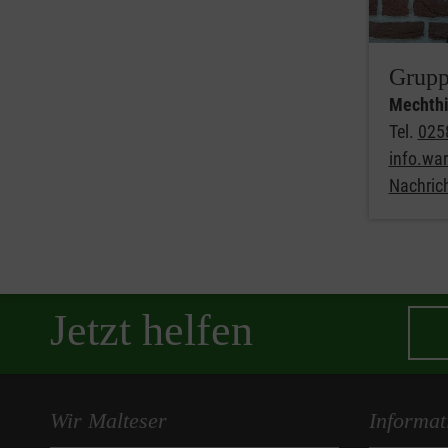
Begleitung und Hilfestellung bei Ihren Aufgaben
eine nette aufgeschlossen Gemeinschaft in der 
Grupp
Der Malteser Besuchs- und Begleitdienst in Warendor
Mechthi
möchten.
Tel.
025
info.wa
Nachric
Jetzt helfen
Wir Malteser
Informat