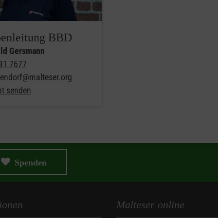
Malteser Familie
enleitung BBD
f sucht ständig neue ehrenamtliche Helfer- und Helferinnen, die
ld Gersmann
81 7677
rendorf@malteser.org
ht senden
Spenden
ionen
Malteser online