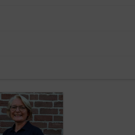
kanntenkreis
amen Unternehmungen
n
usizieren
elange interessieren und Ihnen wieder Licht in Ihren Alltag br
esuche
n Tätigkeit