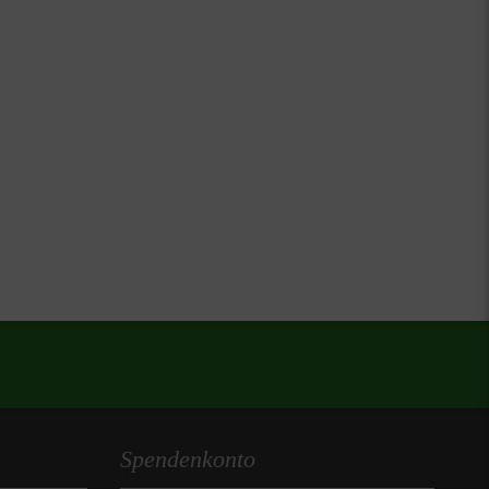
 sich gerne in der Arbeit mit Menschen engagieren
Spendenkonto