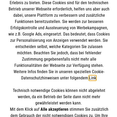
Informationen
Erlebnis zu bieten. Diese Cookies sind für den technischen
Spenden und Helfen
Betrieb unserer Webseite erforderlich, helfen uns aber auch
dabei, unsere Plattform zu verbessern und zusätzliche
Angebote und Leistungen
Informationen
Funktionen bereitzustellen. Sie werden zur besseren
Unsere Kurse
Erfolgskontrolle und Aussteuerung von Werbekampagnen,
Malteser online
Mitarbeiten &Stellenangebote
wie z.B. Google Ads, eingesetzt. Das bedeutet, dass Cookies
Kontakt
zur Personalisierung von Anzeigen verwendet werden. Sie
Impressum
entscheiden selbst, welche Kategorien Sie zulassen
Malteser online
Datenschutz
möchten. Beachten Sie jedoch, dass bei fehlender
Zustimmung gegebenenfalls nicht mehr alle
Spendenkonto
Funktionalitäten der Webseite zur Verfügung stehen.
Malteserorden
Weitere Infos finden Sie in unseren speziellen Cookie-
Malteser Jugend
Spendenkonto
Datenschutzhinweisen unter folgendem
Link
.
Malteser International
Soziale Netzwerke
Mediathek
Technisch notwendige Cookies können nicht abgelehnt
Empfänger: Malteser Hilfsdienst e.V.
werden, da ein Betrieb der Seite dann nicht mehr
Sharepoint
gewährleistet werden kann.
Verwendungszweck: "Malteser Warendorf"
Mit dem Klick auf
Alle akzeptieren
stimmen Sie zusätzlich
Der Malteser Hilfsdienst e.V. ist als eingetragene
dem Gebrauch der nicht notwendigen Cookies zu. Um Ihre
IBAN: DE36 3706 0120 1201 2148 70