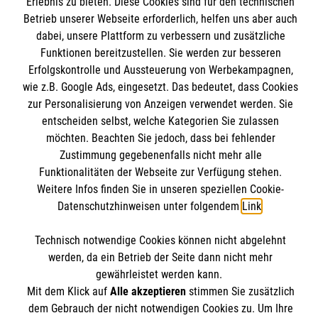
Erlebnis zu bieten. Diese Cookies sind für den technischen
Informationen
Betrieb unserer Webseite erforderlich, helfen uns aber auch
Spenden und Helfen
dabei, unsere Plattform zu verbessern und zusätzliche
Angebote und Leistungen
Funktionen bereitzustellen. Sie werden zur besseren
Informationen
Unsere Kurse
Erfolgskontrolle und Aussteuerung von Werbekampagnen,
Malteser online
Mitarbeiten &Stellenangebote
wie z.B. Google Ads, eingesetzt. Das bedeutet, dass Cookies
Kontakt
zur Personalisierung von Anzeigen verwendet werden. Sie
entscheiden selbst, welche Kategorien Sie zulassen
Impressum
Malteser online
möchten. Beachten Sie jedoch, dass bei fehlender
Datenschutz
Zustimmung gegebenenfalls nicht mehr alle
Spendenkonto
Funktionalitäten der Webseite zur Verfügung stehen.
Malteserorden
Weitere Infos finden Sie in unseren speziellen Cookie-
Malteser Jugend
Datenschutzhinweisen unter folgendem
Link
.
Spendenkonto
Malteser International
Soziale Netzwerke
Technisch notwendige Cookies können nicht abgelehnt
Mediathek
Empfänger: Malteser Hilfsdienst e.V.
werden, da ein Betrieb der Seite dann nicht mehr
Sharepoint
gewährleistet werden kann.
Mit dem Klick auf
Alle akzeptieren
stimmen Sie zusätzlich
Verwendungszweck: "Malteser Warendorf"
Der Malteser Hilfsdienst e.V. ist als eingetragene
dem Gebrauch der nicht notwendigen Cookies zu. Um Ihre
IBAN: DE36 3706 0120 1201 2148 70