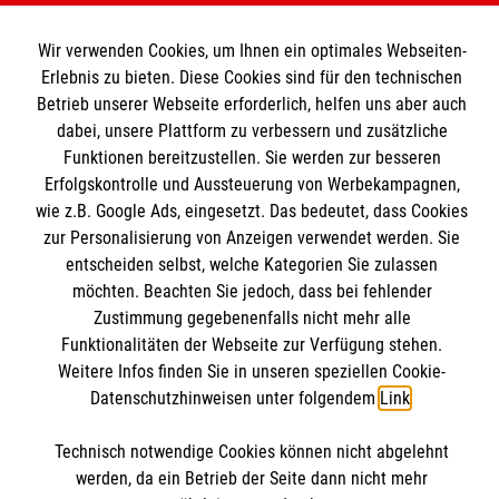
Wir Malteser
Wir verwenden Cookies, um Ihnen ein optimales Webseiten-
Informationen
Erlebnis zu bieten. Diese Cookies sind für den technischen
Spenden und Helfen
Betrieb unserer Webseite erforderlich, helfen uns aber auch
Angebote und Leistungen
dabei, unsere Plattform zu verbessern und zusätzliche
Informationen
Unsere Kurse
Funktionen bereitzustellen. Sie werden zur besseren
Erfolgskontrolle und Aussteuerung von Werbekampagnen,
Malteser online
Mitarbeiten &Stellenangebote
wie z.B. Google Ads, eingesetzt. Das bedeutet, dass Cookies
Kontakt
zur Personalisierung von Anzeigen verwendet werden. Sie
Impressum
Malteser online
entscheiden selbst, welche Kategorien Sie zulassen
Datenschutz
möchten. Beachten Sie jedoch, dass bei fehlender
Spendenkonto
Zustimmung gegebenenfalls nicht mehr alle
Malteserorden
Funktionalitäten der Webseite zur Verfügung stehen.
Malteser Jugend
Weitere Infos finden Sie in unseren speziellen Cookie-
Spendenkonto
Datenschutzhinweisen unter folgendem
Link
.
Malteser International
Soziale Netzwerke
Mediathek
Technisch notwendige Cookies können nicht abgelehnt
Empfänger: Malteser Hilfsdienst e.V.
Sharepoint
werden, da ein Betrieb der Seite dann nicht mehr