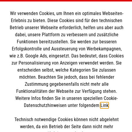
Wir Malteser
Wir verwenden Cookies, um Ihnen ein optimales Webseiten-
Informationen
Erlebnis zu bieten. Diese Cookies sind für den technischen
Spenden und Helfen
Betrieb unserer Webseite erforderlich, helfen uns aber auch
Angebote und Leistungen
dabei, unsere Plattform zu verbessern und zusätzliche
Informationen
Unsere Kurse
Funktionen bereitzustellen. Sie werden zur besseren
Erfolgskontrolle und Aussteuerung von Werbekampagnen,
Malteser online
Mitarbeiten &Stellenangebote
wie z.B. Google Ads, eingesetzt. Das bedeutet, dass Cookies
Kontakt
zur Personalisierung von Anzeigen verwendet werden. Sie
Impressum
Malteser online
entscheiden selbst, welche Kategorien Sie zulassen
Datenschutz
möchten. Beachten Sie jedoch, dass bei fehlender
Spendenkonto
Zustimmung gegebenenfalls nicht mehr alle
Malteserorden
Funktionalitäten der Webseite zur Verfügung stehen.
Malteser Jugend
Weitere Infos finden Sie in unseren speziellen Cookie-
Spendenkonto
Datenschutzhinweisen unter folgendem
Link
.
Malteser International
Soziale Netzwerke
Mediathek
Technisch notwendige Cookies können nicht abgelehnt
Empfänger: Malteser Hilfsdienst e.V.
Sharepoint
werden, da ein Betrieb der Seite dann nicht mehr